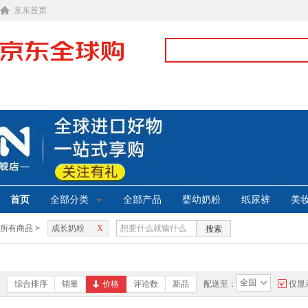
京东首页
首页
全部分类
全部产品
婴幼奶粉
纸尿裤
美
所有商品 >
成长奶粉
X
搜索
全国
综合排序
销量
价格
评论数
新品
配送至：
仅显