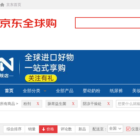
京东首页
首页
全部分类
全部产品
婴幼奶粉
纸尿裤
美
所有商品 >
粉剂
X
肠胃益生菌
X
阴凉干燥处
X
全国
综合排序
销量
价格
评论数
新品
配送至：
仅显