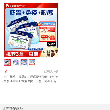
￥
已有
人评价
合生元益生菌婴幼儿调理肠胃脾胃 HMO新
生婴儿宝宝儿童益生菌 【3盒一周期】合
生元益生菌 30袋*3盒
店内热销商品