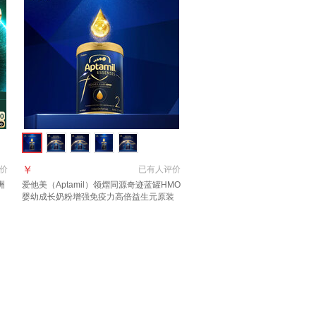
￥
价
已有
人评价
洲
爱他美（Aptamil）领熠同源奇迹蓝罐HMO
婴幼成长奶粉增强免疫力高倍益生元原装
进口 2段 1罐【好评返现30元】 900g 1罐