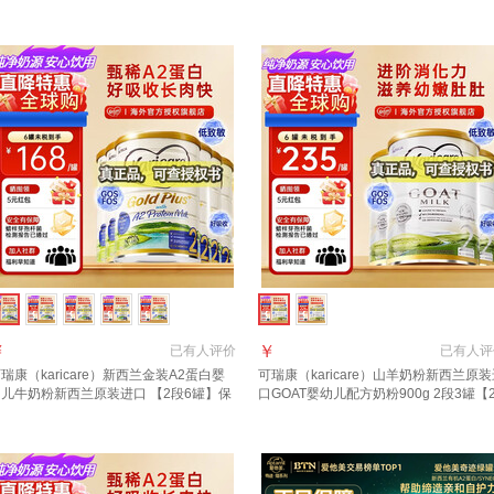
 2段6罐【27年10月到期】
2段 6罐 800g 【品牌直供 咨询领大额劵
￥
￥
已有
人评价
已有
人评
瑞康（karicare）新西兰金装A2蛋白婴
可瑞康（karicare）山羊奶粉新西兰原
幼儿牛奶粉新西兰原装进口 【2段6罐】保
口GOAT婴幼儿配方奶粉900g 2段3罐【2
期28年2月
年10月到期】