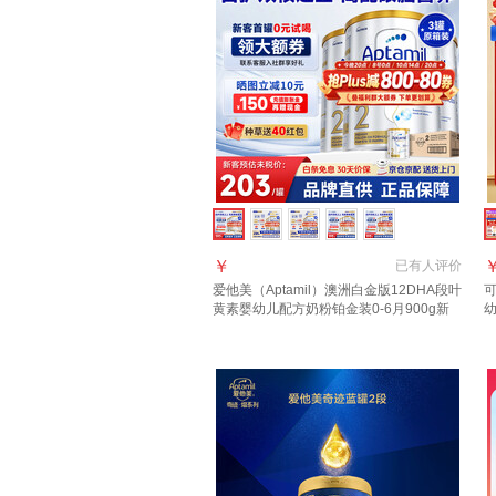
￥
已有
人评价
爱他美（Aptamil）澳洲白金版12DHA段叶
可
黄素婴幼儿配方奶粉铂金装0-6月900g新
幼
西兰 2段 800g 3罐 【冲1000返40叠大额
罐
券】