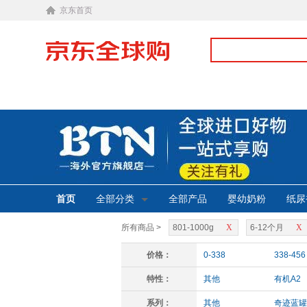
京东首页
首页
全部分类
全部产品
婴幼奶粉
纸尿
所有商品 >
801-1000g
X
6-12个月
X
价格：
0-338
338-456
特性：
其他
有机A2
系列：
其他
奇迹蓝罐