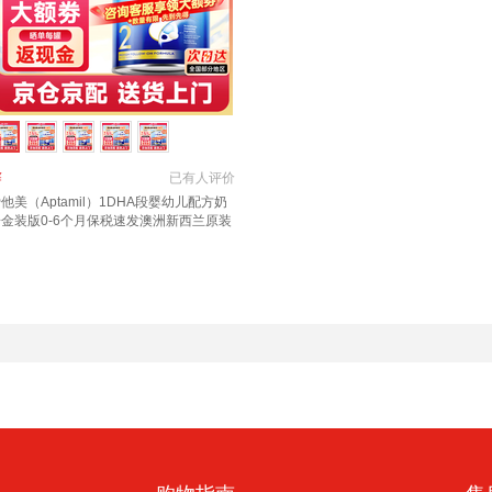
￥
已有
人评价
他美（Aptamil）1DHA段婴幼儿配方奶
粉金装版0-6个月保税速发澳洲新西兰原装
口 【咨询领大额券】2段1罐(6-12月)