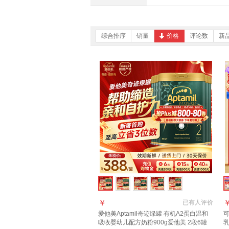
综合排序
销量
价格
评论数
新
￥
已有
人评价
爱他美Aptamil奇迹绿罐 有机A2蛋白温和
可
吸收婴幼儿配方奶粉900g爱他美 2段6罐
乳