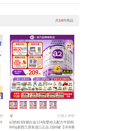
共
14
件商品
￥
价
已有
人评价
叶
a2奶粉3段紫白金124段婴幼儿配方牛奶粉
口
900g新西兰原装进口正品 2段6罐【详询客