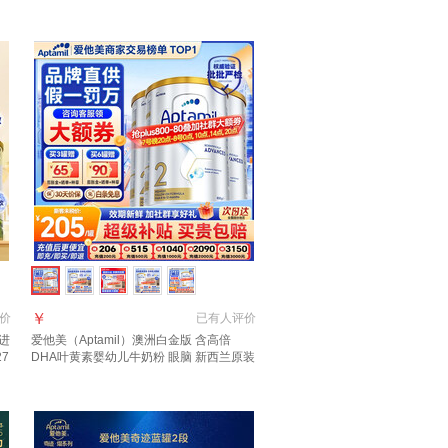
】
服立省121元+赠品】 适合6-12月
￥
价
已有
人评价
装进
爱他美（Aptamil）澳洲白金版 含高倍
7
DHA叶黄素婴幼儿牛奶粉 眼脑 新西兰原装
进口 2段 3罐 800g 【晒单+种草礼得40 咨
询领大额券】