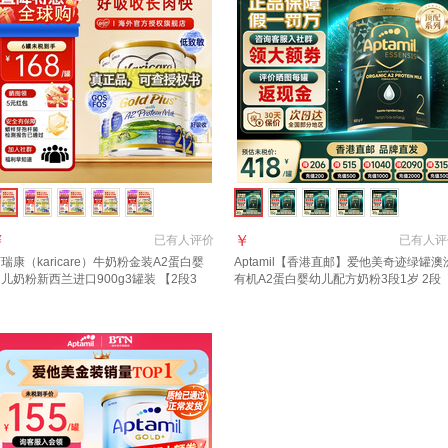
￥
￥
已有
人评价
已有
人评
瑞康（karicare）牛奶粉金装A2蛋白婴
Aptamil【香港直邮】爱他美奇迹绿罐澳
儿奶粉新西兰进口900g3罐装 【2段3
有机A2蛋白婴幼儿配方奶粉3段1岁 2段
】保质期28年2月
900g 1罐