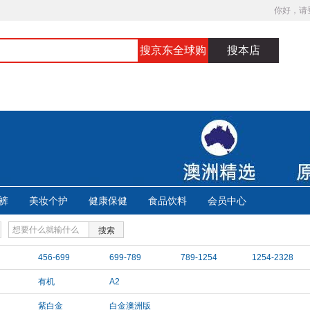
你好，请
搜京东全球购
搜本店
裤
美妆个护
健康保健
食品饮料
会员中心
搜索
456-699
699-789
789-1254
1254-2328
有机
A2
紫白金
白金澳洲版