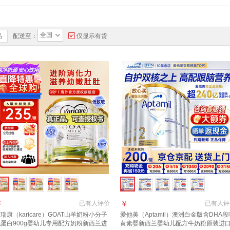
全国
品
配送至：
仅显示有货
￥
￥
已有
人评价
已有
人评
瑞康（karicare）GOAT山羊奶粉小分子
爱他美（Aptamil）澳洲白金版含DHA段
蛋白900g婴幼儿专用配方奶粉新西兰进
黄素婴新西兰婴幼儿配方牛奶粉原装进