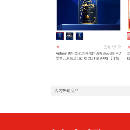
￥
已有
人评价
Aptamil奶粉爱他美领熠同源奇迹蓝罐HMO
爱
婴幼儿原装进口奶粉 2段1罐 900g 【详情
页领券下单】 效期至2027.11
进
店内热销商品