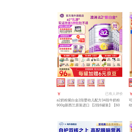
【保价60天+每罐返+集罐赠品】充值种草
口
返140
￥
已有
人评价
a2奶粉紫白金2段婴幼儿配方34段牛奶粉
可
900g新西兰原装进口 【2段6罐装】【60
元E卡+36元京豆】
质