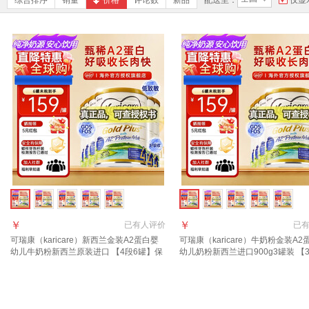
综合排序
销量
价格
评论数
新品
配送至：
仅显
￥
￥
已有
人评价
已
可瑞康（karicare）新西兰金装A2蛋白婴
可瑞康（karicare）牛奶粉金装A2
幼儿牛奶粉新西兰原装进口 【4段6罐】保
幼儿奶粉新西兰进口900g3罐装 【
质期27年9月
罐】保质期27年7月