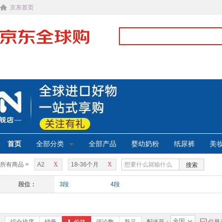
京东首页
首页
全部分类
全部产品
婴幼奶粉
纸尿裤
美
所有商品 >
A2
X
18-36个月
X
搜索
段位：
3段
4段
全国