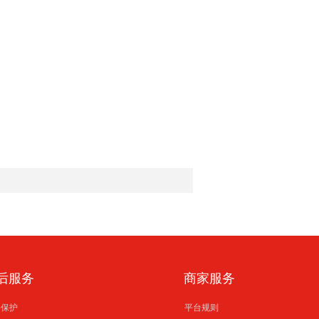
后服务
商家服务
格保护
平台规则