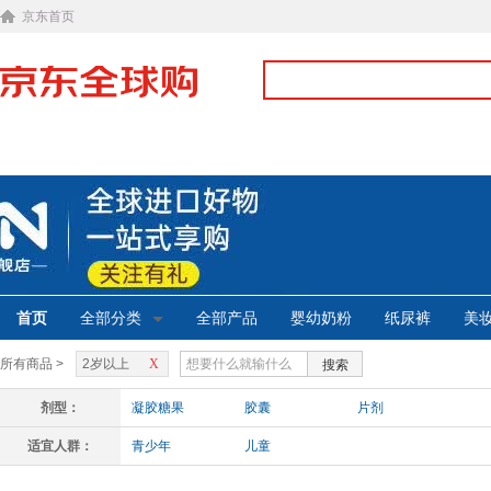
京东首页
首页
全部分类
全部产品
婴幼奶粉
纸尿裤
美
所有商品 >
2岁以上
X
搜索
剂型：
凝胶糖果
胶囊
片剂
适宜人群：
青少年
儿童