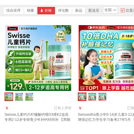
全国
综合排序
销量
价格
评论数
新品
配送至：
仅显
￥
￥
已有
人评价
已
Swisse儿童钙片柠檬酸钙维D3维K2追高
Swissedha青少年6-18岁儿童3-1
专用2-12岁专研青少年补钙锌同补 【周期
增强记忆力学生学习备考27年5月 
装到手119/瓶】专业儿童钙 60片*3瓶
逆袭装 开学轻松高分】 60粒*2瓶 2