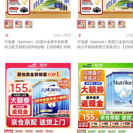
￥
￥
已有
人评价
已
可瑞康（karicare）A2蛋白金装牛奶粉婴
可瑞康（karicare）新西兰金装A2
幼儿配方奶粉1段900g/罐 【1段6罐】到期
幼儿牛奶粉新西兰原装进口 【1段6
27年7月
质期27年7月