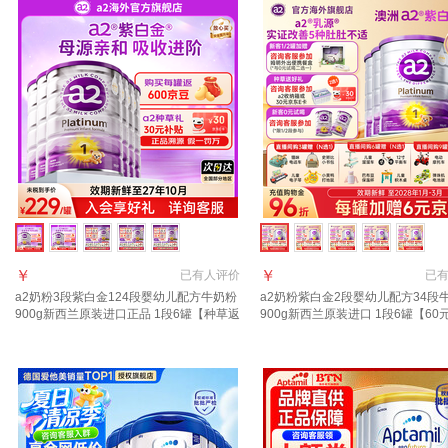
￥
￥
已有
人评价
已
a2奶粉3段紫白金124段婴幼儿配方牛奶粉
a2奶粉紫白金2段婴幼儿配方34段
900g新西兰原装进口正品 1段6罐【种草返
900g新西兰原装进口 1段6罐【60
30元E卡+膨胀金+返京豆】
+36元京豆】