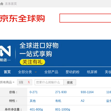
京东首页
首页
全部分类
全部产品
婴幼奶粉
纸尿裤
美
所有商品 >
1段
X
搜索
价格：
0-271
271-930
930-1164
11
特性：
其他
有机
A2
益
单件净含量：
401-800g
801-1000g