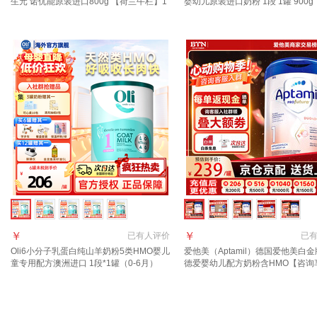
生元 诺优能原装进口800g 【荷兰牛栏】1
婴幼儿原装进口奶粉 1段 1罐 900g
段3罐 27年5月
页领券下单】 效期至2027.11
￥
￥
已有
人评价
已
Oli6小分子乳蛋白纯山羊奶粉5类HMO婴儿
爱他美（Aptamil）德国爱他美白金
童专用配方澳洲进口 1段*1罐（0-6月）
德爱婴幼儿配方奶粉含HMO【咨询
28.1到期
价】 1段 1罐【咨询领大额劵】效期2