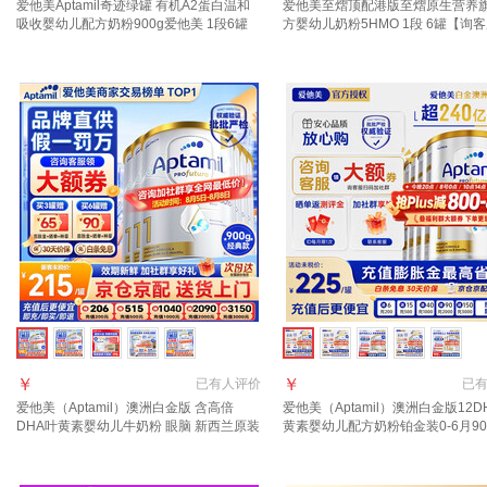
爱他美Aptamil奇迹绿罐 有机A2蛋白温和
爱他美至熠顶配港版至熠原生营养
吸收婴幼儿配方奶粉900g爱他美 1段6罐
方婴幼儿奶粉5HMO 1段 6罐【询
【保价60天+每罐返+集罐赠品】充值种草
惠】 充值晒图种草返210元
返140
￥
￥
已有
人评价
已
爱他美（Aptamil）澳洲白金版 含高倍
爱他美（Aptamil）澳洲白金版12D
DHA叶黄素婴幼儿牛奶粉 眼脑 新西兰原装
黄素婴幼儿配方奶粉铂金装0-6月90
进口 1段 6罐 900g 【咨询领大额劵 入群送
西兰 1段 900g 6罐 【效期27年11
好礼】
群更优惠】