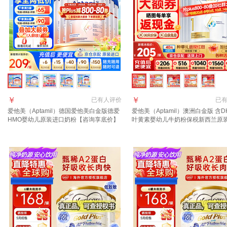
￥
￥
已有
人评价
已
爱他美（Aptamil）德国爱他美白金版德爱
爱他美（Aptamil）澳洲白金版 含D
HMO婴幼儿原装进口奶粉【咨询享底价】
叶黄素婴幼儿牛奶粉保税新西兰原
1段6罐 28年1月 【领大额劵+膨胀金】
1段 800g 6罐 【咨询领大额劵 晒
现】