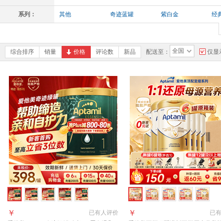
系列：
其他
奇迹蓝罐
紫白金
经
全国
综合排序
销量
价格
评论数
新品
配送至：
仅显
￥
￥
已有
人评价
已