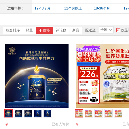
适用年龄：
12-48个月
12个月以上
18-36个月
12
全国
综合排序
销量
价格
评论数
新品
配送至：
仅显
￥
￥
已有
人评价
已