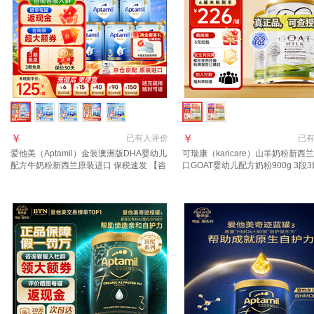
￥
￥
已有
人评价
已
爱他美（Aptamil）金装澳洲版DHA婴幼儿
可瑞康（karicare）山羊奶粉新西
配方牛奶粉新西兰原装进口 保税速发 【咨
口GOAT婴幼儿配方奶粉900g 3段3
询领大额券 享全网底价】3段6罐
年6月到期】