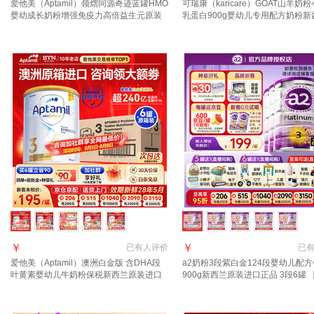
爱他美（Aptamil）领熠同源奇迹蓝罐HMO
可瑞康（karicare）GOAT山羊奶
婴幼成长奶粉增强免疫力高倍益生元原装
乳蛋白900g婴幼儿专用配方奶粉新
进口 3段 6罐【效期至2027.12咨询客服享
口 3段6罐【27年6月到期】
大额优惠】
￥
￥
已有
人评价
已
爱他美（Aptamil）澳洲白金版 含DHA段
a2奶粉3段紫白金124段婴幼儿配
叶黄素婴幼儿牛奶粉保税新西兰原装进口
900g新西兰原装进口正品 3段6罐 
3段 6罐【咨询领大额劵+返现 入群享好
客服立减181】 适合1-3岁
礼】