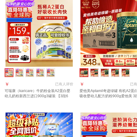
￥
￥
已有
人评价
已
可瑞康（karicare）牛奶粉金装A2蛋白婴
爱他美Aptamil奇迹绿罐 有机A2蛋
幼儿奶粉新西兰进口900g3罐装 【3段6
吸收婴幼儿配方奶粉900g爱他美 3
罐】保质期27年7月
【每罐返+集罐赠品】晒图种草返9