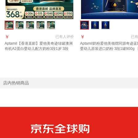
￥
￥
已有
人评价
已
Aptamil【香港直邮】爱他美奇迹绿罐澳洲
Aptamil奶粉爱他美领熠同源奇迹蓝
有机A2蛋白婴幼儿配方奶粉3段1岁 3段
婴幼儿原装进口奶粉 3段1罐900g 
900g 1罐
页领券下单】 效期至2027.12
店内热销商品