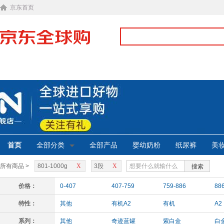
京东首页
首页
全部分类
全部产品
婴幼奶粉
纸尿裤
美
所有商品 >
801-1000g
X
3段
X
搜索
价格：
0-407
407-759
759-886
88
特性：
其他
有机A2
有机
A2
系列：
其他
奇迹蓝罐
紫白金
白