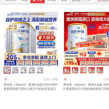
综合排序
销量
价格
评论数
新品
配送至：
仅显
￥
￥
已有
人评价
已
爱他美（Aptamil）澳洲白金版含DHA段叶
爱他美（Aptamil）澳洲白金版 含D
黄素婴新西兰婴幼儿配方牛奶粉原装进口
叶黄素婴幼儿牛奶粉保税新西兰原
3段 6罐【品牌直供 咨询领大额劵】
3段 6罐【咨询领大额劵+返现 入群
礼】