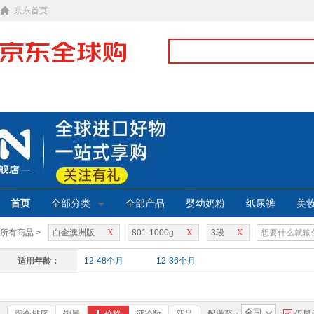
京东首页
首页
全部分类
全部产品
婴幼奶粉
纸尿裤
美
所有商品 >
白金澳洲版
X
801-1000g
X
3段
X
适用年龄：
12-48个月
12-36个月
全国