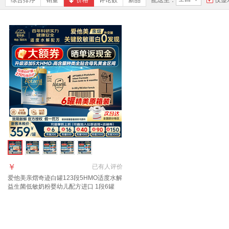
综合排序
销量
价格
评论数
新品
配送至：
仅显
￥
已有
人评价
爱他美亲熠奇迹白罐123段5HMO适度水解
益生菌低敏奶粉婴幼儿配方进口 1段6罐
【限量原箱装】 800g*6罐 【精装版】