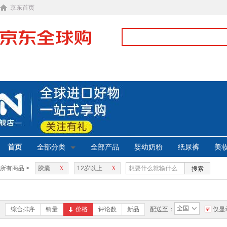
京东首页
首页
全部分类
全部产品
婴幼奶粉
纸尿裤
美
所有商品 >
胶囊
X
12岁以上
X
搜索
全国
综合排序
销量
价格
评论数
新品
配送至：
仅显