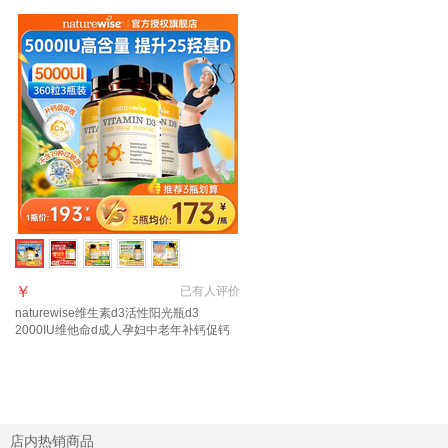
￥
已有
人评价
naturewise维生素d3活性阳光瓶d3
2000IU维他命d成人孕妇中老年补钙促钙
吸收 【3瓶直降87元】5000IU囤货选 360
粒*3瓶
店内热销商品