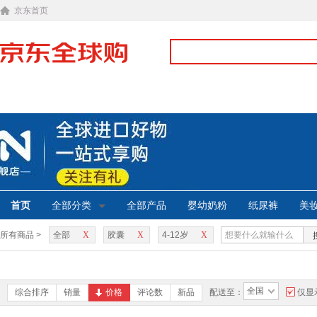
京东首页
首页
全部分类
全部产品
婴幼奶粉
纸尿裤
美
所有商品 >
全部
X
胶囊
X
4-12岁
X
全国
综合排序
销量
价格
评论数
新品
配送至：
仅显