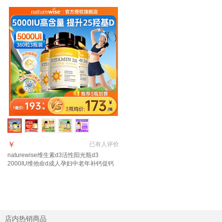
￥
已有
人评价
naturewise维生素d3活性阳光瓶d3
2000IU维他命d成人孕妇中老年补钙促钙
吸收 【3瓶直降87元】5000IU囤货选 360
粒*3瓶
店内热销商品