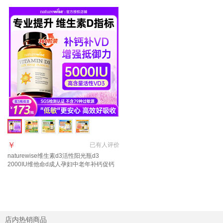
￥
已有
人评价
naturewise维生素d3活性阳光瓶d3
2000IU维他命d成人孕妇中老年补钙促钙
吸收 【5000IU 1年量】羟基D<20 360粒
*1瓶
店内热销商品