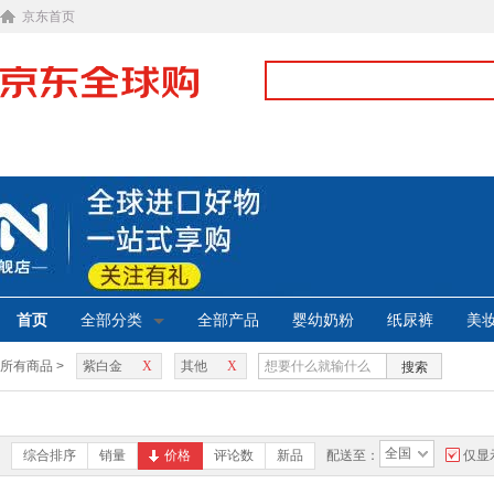
京东首页
首页
全部分类
全部产品
婴幼奶粉
纸尿裤
美
所有商品 >
紫白金
X
其他
X
搜索
全国
综合排序
销量
价格
评论数
新品
配送至：
仅显