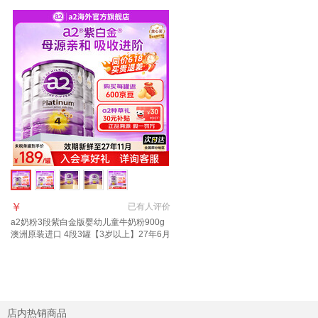
￥
已有
人评价
a2奶粉3段紫白金版婴幼儿童牛奶粉900g
澳洲原装进口 4段3罐【3岁以上】27年6月
店内热销商品