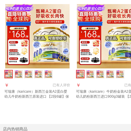
￥
￥
已有
人评价
已
可瑞康（karicare）新西兰金装A2蛋白婴
可瑞康（karicare）牛奶粉金装A2
幼儿牛奶粉新西兰原装进口 【2段6罐】保
幼儿奶粉新西兰进口900g3罐装 【
质期28年2月
罐】保质期28年2月
店内热销商品