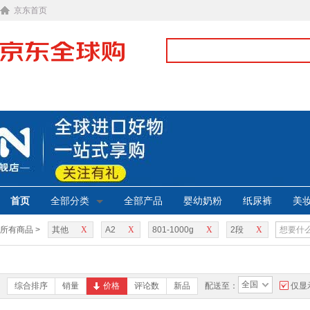
京东首页
首页
全部分类
全部产品
婴幼奶粉
纸尿裤
美
所有商品 >
其他
X
A2
X
801-1000g
X
2段
X
全国
综合排序
销量
价格
评论数
新品
配送至：
仅显