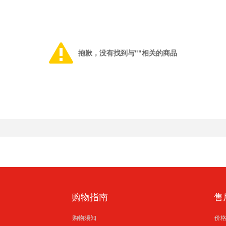
抱歉，没有找到与"
"相关的商品
购物指南
售
购物须知
价