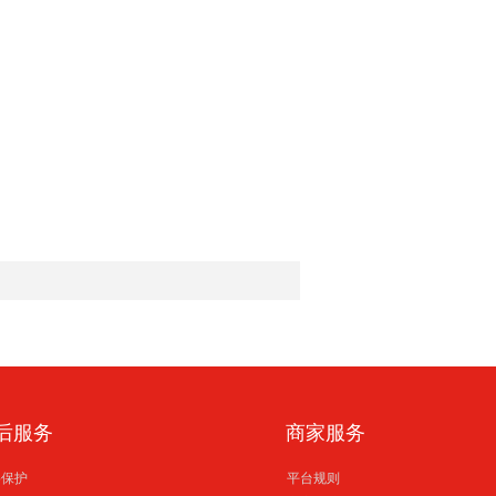
后服务
商家服务
格保护
平台规则