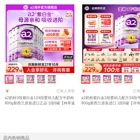
￥
￥
已有
人评价
已
a2奶粉3段紫白金124段婴幼儿配方牛奶粉
a2奶粉紫白金2段婴幼儿配方34段
900g新西兰原装进口正品 1段6罐【种草返
900g新西兰原装进口 1段6罐【详
30元E卡+膨胀金+返京豆】
减181】
店内热销商品