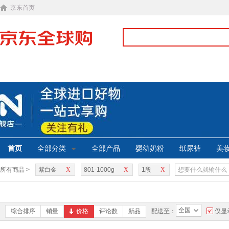
京东首页
首页
全部分类
全部产品
婴幼奶粉
纸尿裤
美
所有商品 >
紫白金
X
801-1000g
X
1段
X
全国
综合排序
销量
价格
评论数
新品
配送至：
仅显