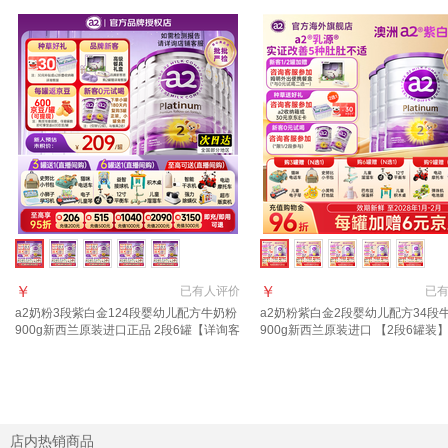
￥
￥
已有
人评价
已
a2奶粉3段紫白金124段婴幼儿配方牛奶粉
a2奶粉紫白金2段婴幼儿配方34段
900g新西兰原装进口正品 2段6罐【详询客
900g新西兰原装进口 【2段6罐装】
服立省121元+赠品】 适合6-12月
元E卡+36元京豆】
店内热销商品