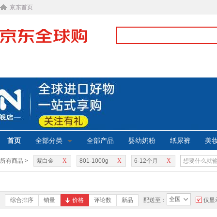
京东首页
首页
全部分类
全部产品
婴幼奶粉
纸尿裤
美
所有商品 >
紫白金
X
801-1000g
X
6-12个月
X
全国
综合排序
销量
价格
评论数
新品
配送至：
仅显