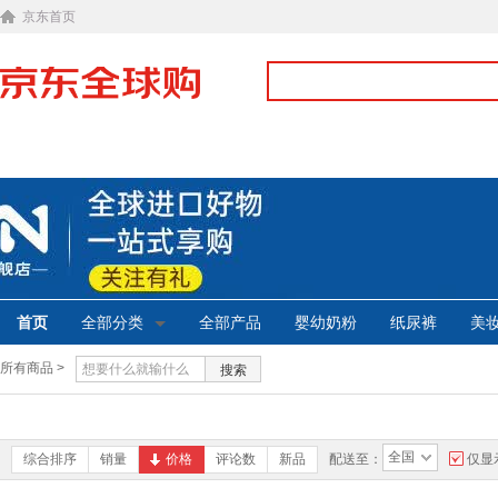
京东首页
首页
全部分类
全部产品
婴幼奶粉
纸尿裤
美
所有商品 >
搜索
全国
综合排序
销量
价格
评论数
新品
配送至：
仅显