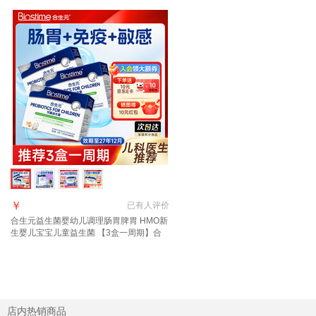
￥
已有
人评价
合生元益生菌婴幼儿调理肠胃脾胃 HMO新
生婴儿宝宝儿童益生菌 【3盒一周期】合
生元益生菌 30袋*3盒
店内热销商品