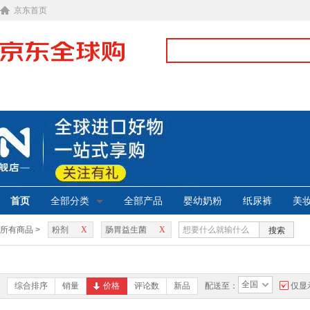
京东首页
首页
全部分类
全部产品
婴幼奶粉
纸尿裤
美
所有商品 >
粉剂
X
肠胃益生菌
X
搜索
全国
综合排序
销量
价格
评论数
新品
配送至：
仅显