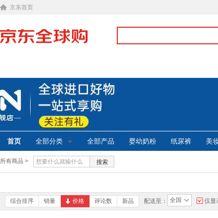
京东首页
首页
全部分类
全部产品
婴幼奶粉
纸尿裤
美
所有商品 >
搜索
全国
综合排序
销量
价格
评论数
新品
配送至：
仅显