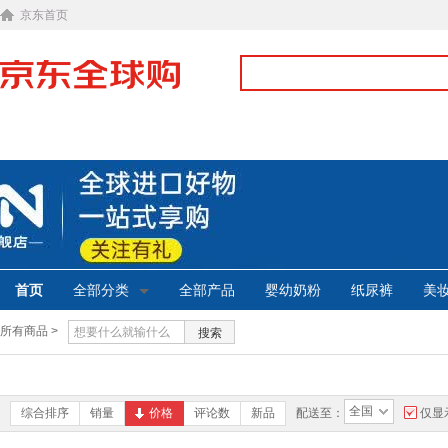
京东首页
首页
全部分类
全部产品
婴幼奶粉
纸尿裤
美
所有商品 >
搜索
全国
综合排序
销量
价格
评论数
新品
配送至：
仅显