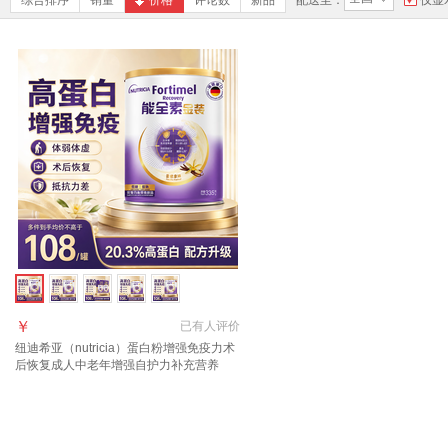
综合排序
销量
价格
评论数
新品
配送至：
仅显
￥
已有
人评价
纽迪希亚（nutricia）蛋白粉增强免疫力术
后恢复成人中老年增强自护力补充营养
【增强免疫】 335g*1罐 升级高蛋白