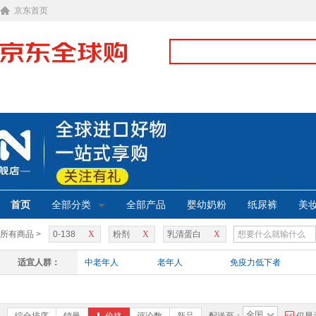
京东首页
首页
全部分类
全部产品
婴幼奶粉
纸尿裤
美
所有商品 >
0-138
X
粉剂
X
乳清蛋白
X
适宜人群：
中老年人
老年人
免疫力低下者
全国