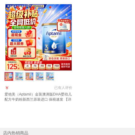
￥
已有
人评价
爱他美（Aptamil）金装澳洲版DHA婴幼儿
配方牛奶粉新西兰原装进口 保税速发 【详
询新客礼+首罐0元试喝】3段1罐 效期至27
年11月
店内热销商品