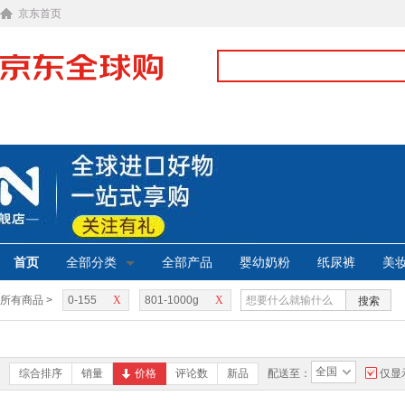
京东首页
首页
全部分类
全部产品
婴幼奶粉
纸尿裤
美
所有商品 >
0-155
X
801-1000g
X
搜索
全国
综合排序
销量
价格
评论数
新品
配送至：
仅显