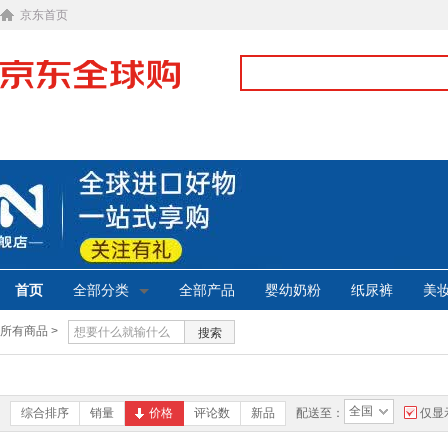
京东首页
首页
全部分类
全部产品
婴幼奶粉
纸尿裤
美
所有商品 >
搜索
全国
综合排序
销量
价格
评论数
新品
配送至：
仅显