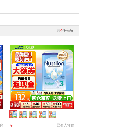
共
4
件商品
￥
价
已有
人评价