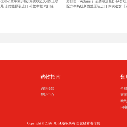
优能荷兰牛栏3段奶粉800g10月以上婴
爱他美（Aptamil）金装澳洲版DHA婴幼
儿 诺优能原装进口 荷兰牛栏3段1罐
配方牛奶粉新西兰原装进口 保税速发 【
10-12个月】
询新客礼+首罐0元试喝】3段1罐 效期至
年11月
购物指南
售
购物须知
价
帮助中心
破
晚
闪
Copyright © 2026 JD.hk版权所有
自营经营者信息