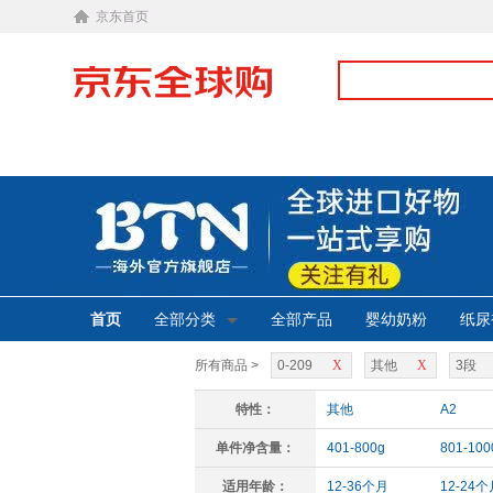
京东首页
首页
全部分类
全部产品
婴幼奶粉
纸尿
所有商品 >
0-209
X
其他
X
3段
特性：
其他
A2
单件净含量：
401-800g
801-100
适用年龄：
12-36个月
12-24个