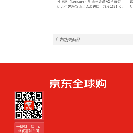
可瑞康（karicare）新西兰金装A2蛋白婴
诺
幼儿牛奶粉新西兰原装进口 【3段1罐】保
幼
质期27年7月
【
店内热销商品
手机扫一扫，劲
爆优惠触手可
得！
手机扫一扫，劲
爆优惠触手可