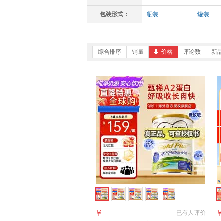
包装形式：
瓶装
罐装
综合排序
销量
价格
评论数
新
￥
已有
人评价