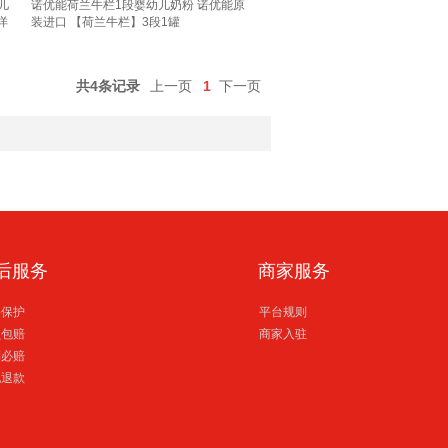
儿
诺优能荷兰牛栏1段婴幼儿奶粉 诺优能原
详
装进口 【荷兰牛栏】3段1罐
27
共4条记录
上一页
1
下一页
后服务
商家服务
格保护
平台规则
损包赔
商家入驻
到必赔
电退款