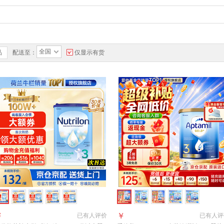
全国
品
配送至：
仅显示有货
￥
￥
已有
人评价
已有
人评