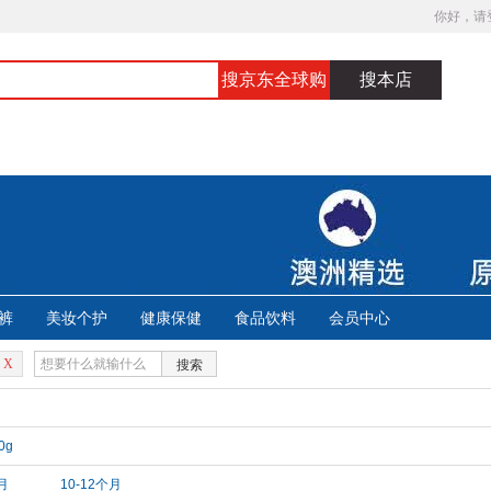
你好，请
搜京东全球购
搜本店
裤
美妆个护
健康保健
食品饮料
会员中心
X
搜索
0g
月
10-12个月