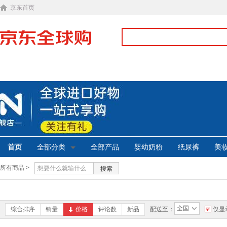
京东首页
首页
全部分类
全部产品
婴幼奶粉
纸尿裤
美
所有商品 >
搜索
全国
综合排序
销量
价格
评论数
新品
配送至：
仅显