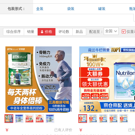
包装形式：
盒装
袋装
罐装
瓶
全国
综合排序
销量
价格
评论数
新品
配送至：
仅显
￥
￥
已有
人评价
已