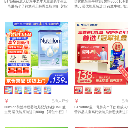
BTNature成人奶粉中老年儿童成长学生蓝
诺优能荷兰牛栏3段奶粉800g10月
一号胖高个子钙澳洲贝特恩全脂1kg 【拍2
幼儿 诺优能原装进口 荷兰牛栏3段
罐送礼盒】中老年奶粉1罐
【10-12个月】
￥
￥
已有
人评价
已
Nutrilon荷兰牛栏婴幼儿配方奶粉HMO益
BTNature蓝一号胖高个子奶粉成
生元 诺优能原装进口800g 【荷兰牛栏】2
营养品儿童高钙袋装贝特恩澳洲进口
段1罐 (6-10月） 27年2-8月
袋实惠礼盒装】高钙高蛋白