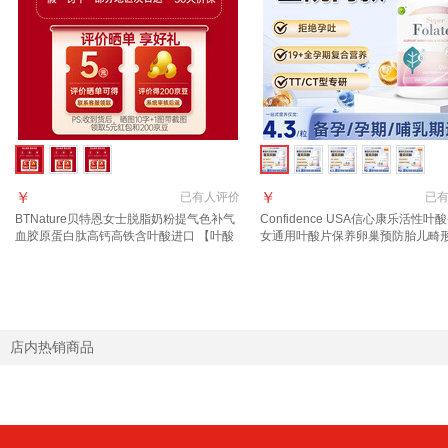
￥
￥
已有
人评价
已
BTNature贝特恩女士脱脂奶粉提气色补气
Confidence USA信心康乐活性叶
血胶原蛋白肽高钙高铁含叶酸进口 【叶酸
女通用叶酸片保养卵巢预防胎儿畸
+铁+锌】女士奶粉2罐26.10月到期
【全战式营养补充】叶酸二代 30粒
店内热销商品