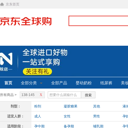
京东首页
首页
全部分类
全部产品
婴幼奶粉
纸尿裤
美
所有商品 >
138-145
X
搜索
剂型：
粉剂
凝胶糖果
其他
液
适宜人群：
成人
女性
男性
孕
失眠人群
脑力劳动者
备孕女性
适用阶段：
孕中期
备孕期
哺乳期
孕