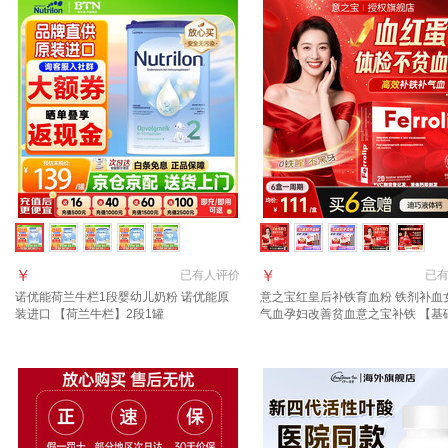
￥
￥
已有
人评价
已
诺优能荷兰牛栏1段婴幼儿奶粉 诺优能原
意之宝红皇后补铁育血粉 铁剂补血
装进口 【荷兰牛栏】2段1罐
气血孕妇改善贫血意之宝补铁 【基
家中必备】铁剂 20条*1盒