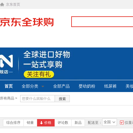
京东首页
首页
全部分类
全部产品
婴幼奶粉
纸尿裤
美
所有商品 >
搜索
全国
综合排序
销量
价格
评论数
新品
配送至：
仅显