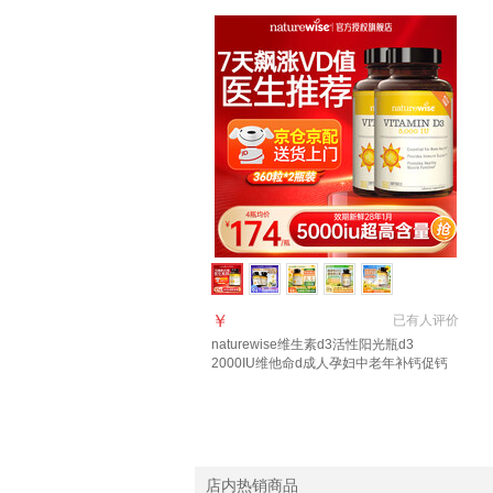
￥
已有
人评价
naturewise维生素d3活性阳光瓶d3
2000IU维他命d成人孕妇中老年补钙促钙
吸收 【5000IU】全家同补囤货装 360粒*2
瓶
店内热销商品