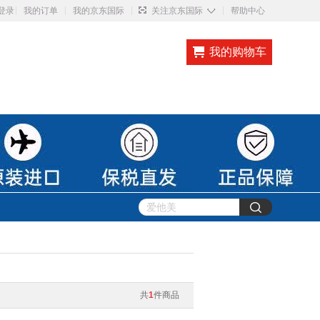
◇
登录
我的订单
我的京东国际
关注京东国际
帮助中心
我的购物车
共
1
件商品