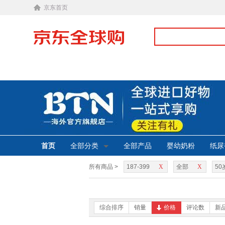
京东首页
首页
全部分类
全部产品
婴幼奶粉
纸尿
所有商品 >
187-399
X
全部
X
50
综合排序
销量
价格
评论数
新