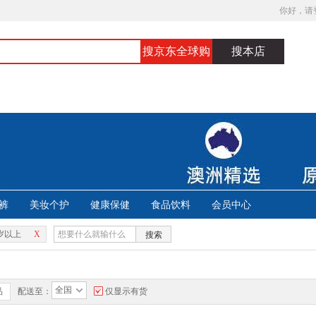
你好，请
搜京东全球购
搜本店
裤
美妆个护
健康保健
食品饮料
会员中心
岁以上
X
搜索
全国
品
配送至：
仅显示有货