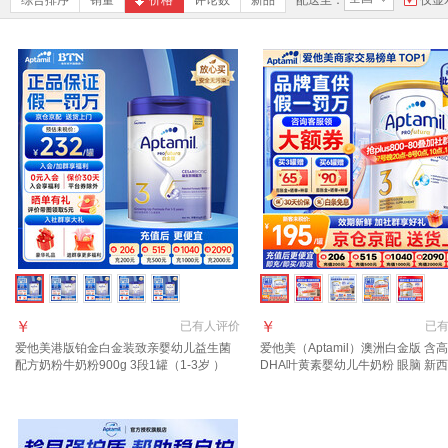
综合排序
销量
价格
评论数
新品
配送至：
仅显
￥
￥
已有
人评价
已
爱他美港版铂金白金装致亲婴幼儿益生菌
爱他美（Aptamil）澳洲白金版 含
配方奶粉牛奶粉900g 3段1罐（1-3岁 ）
DHA叶黄素婴幼儿牛奶粉 眼脑 新
【效期27年6月】
进口 3段【咨询领大额券】效期28