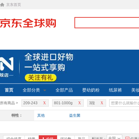
京东首页
首页
全部分类
全部产品
婴幼奶粉
纸尿裤
美
所有商品 >
209-243
X
801-1000g
X
3段
X
特性：
其他
益生菌
全国