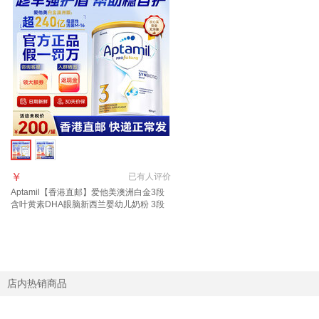
￥
已有
人评价
Aptamil【香港直邮】爱他美澳洲白金3段
含叶黄素DHA眼脑新西兰婴幼儿奶粉 3段
900g 1罐 2027年10月
店内热销商品