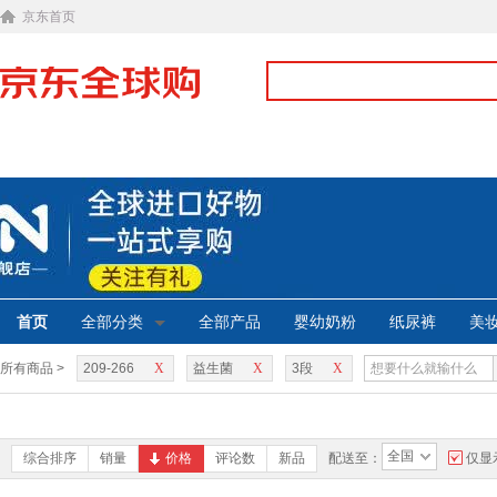
京东首页
首页
全部分类
全部产品
婴幼奶粉
纸尿裤
美
所有商品 >
209-266
X
益生菌
X
3段
X
全国
综合排序
销量
价格
评论数
新品
配送至：
仅显