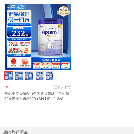
￥
已有
人评价
爱他美港版铂金白金装致亲婴幼儿益生菌
配方奶粉牛奶粉900g 3段1罐（1-3岁 ）
【效期27年6月】
店内热销商品