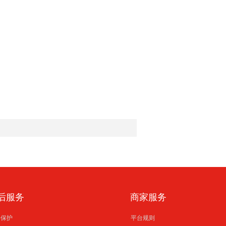
后服务
商家服务
格保护
平台规则