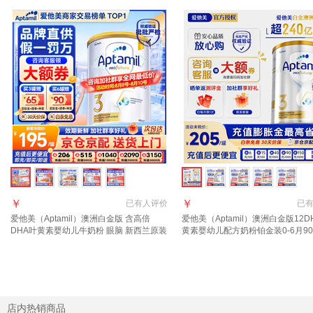
￥
￥
已有
人评价
已
爱他美（Aptamil）澳洲白金版 含高倍
爱他美（Aptamil）澳洲白金版12D
DHA叶黄素婴幼儿牛奶粉 眼脑 新西兰原装
黄素婴幼儿配方奶粉铂金装0-6月90
进口 3段【咨询领大额券】效期28年4月
西兰 3段 900g 1罐 【效期至27年8
店内热销商品