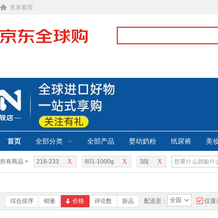
京东首页
首页
全部分类
全部产品
婴幼奶粉
纸尿裤
美
所有商品 >
218-233
X
801-1000g
X
3段
X
全国
综合排序
销量
价格
评论数
新品
配送至：
仅显