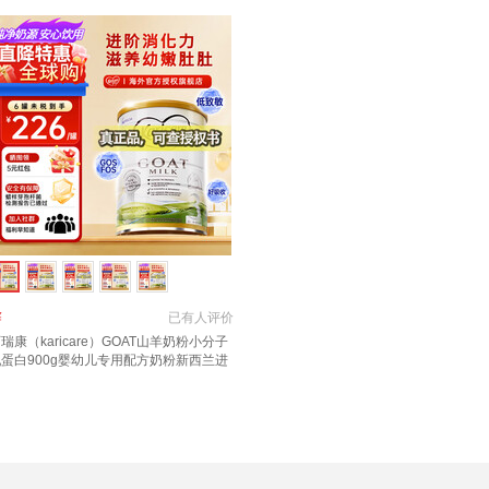
￥
已有
人评价
瑞康（karicare）GOAT山羊奶粉小分子
蛋白900g婴幼儿专用配方奶粉新西兰进
 3段1罐【27年6月到期】