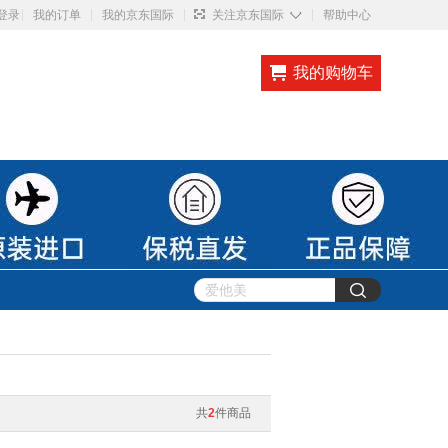
◇
登录
我的订单
我的京东国际
关注京东国际
帮助中心
我的购物车
共
2
件商品