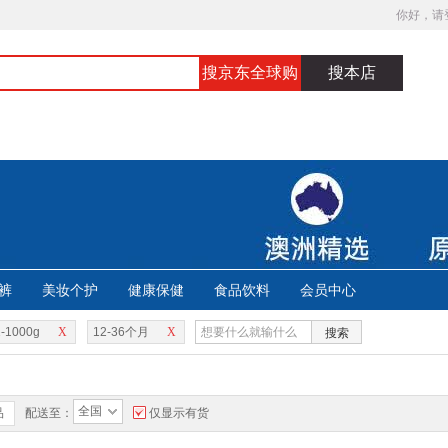
你好，请
搜京东全球购
搜本店
裤
美妆个护
健康保健
食品饮料
会员中心
-1000g
X
12-36个月
X
搜索
全国
品
配送至：
仅显示有货