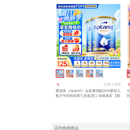
￥
已有
人评价
爱他美（Aptamil）金装澳洲版DHA婴幼儿
可
配方牛奶粉新西兰原装进口 保税速发 【膨
乳
胀金+咨询大额券】3段2罐
口
店内热销商品