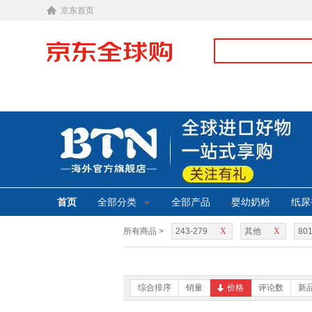
京东首页
首页
全部分类
全部产品
婴幼奶粉
纸尿
所有商品 >
243-279
X
其他
X
801
综合排序
销量
价格
评论数
新