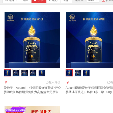
综合排序
销量
价格
评论数
新品
配送至：
仅显
￥
￥
已有
人评价
已
爱他美（Aptamil）领熠同源奇迹蓝罐HMO
Aptamil奶粉爱他美领熠同源奇迹蓝
婴幼成长奶粉增强免疫力高倍益生元原装
婴幼儿原装进口奶粉 1段 1罐 900g
进口 1段 1罐【效期至2027.11】 品牌直供
页领券下单】 效期至2027.11
假一罚万