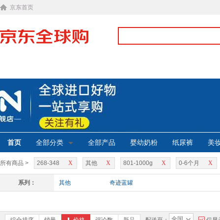
京东首页
首页
全部分类
全部产品
婴幼奶粉
纸尿裤
美
所有商品 >
268-348
X
其他
X
801-1000g
X
0-6个月
X
系列：
其他
奇迹蓝罐
全国