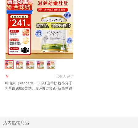
￥
已有
人评价
可瑞康（karicare）GOAT山羊奶粉小分子
乳蛋白900g婴幼儿专用配方奶粉新西兰进
口 1段1罐 【27年7月到期】
店内热销商品