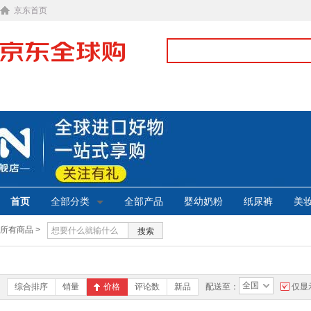
京东首页
首页
全部分类
全部产品
婴幼奶粉
纸尿裤
美
所有商品 >
搜索
全国
综合排序
销量
价格
评论数
新品
配送至：
仅显