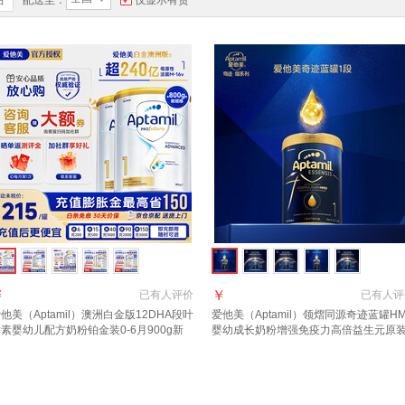
品
配送至：
仅显示有货
￥
￥
已有
人评价
已有
人评
他美（Aptamil）澳洲白金版12DHA段叶
爱他美（Aptamil）领熠同源奇迹蓝罐H
素婴幼儿配方奶粉铂金装0-6月900g新
婴幼成长奶粉增强免疫力高倍益生元原
兰 1段 800g 2罐 【送货上门 京仓京配】
进口 1段 1罐【效期至2027.11】 品牌
假一罚万