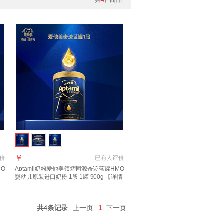
共
4
件商品
￥
价
已有
人评价
MO
Aptamil奶粉爱他美领熠同源奇迹蓝罐HMO
装
婴幼儿原装进口奶粉 1段 1罐 900g 【详情
直供
页领券下单】 效期至2027.11
共4条记录
上一页
1
下一页