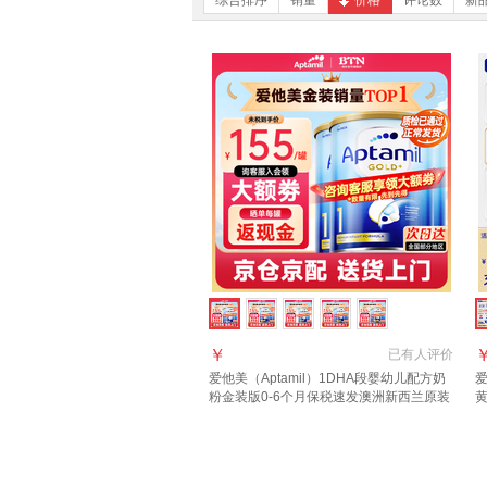
综合排序
销量
价格
评论数
新
￥
已有
人评价
爱他美（Aptamil）1DHA段婴幼儿配方奶
爱
粉金装版0-6个月保税速发澳洲新西兰原装
黄
进口 【咨询领大额1段3罐(0-6月)
西