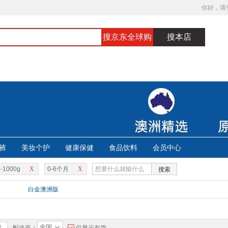
你好，请
搜京东全球购
搜本店
裤
美妆个护
健康保健
食品饮料
会员中心
-1000g
X
0-6个月
X
搜索
白金澳洲版
全国