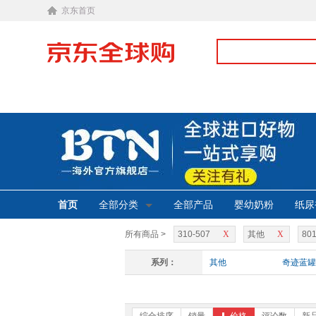
京东首页
首页
全部分类
全部产品
婴幼奶粉
纸尿
所有商品 >
310-507
X
其他
X
801
系列：
其他
奇迹蓝罐