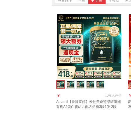
综合排序
销量
价格
评论数
新
￥
已有
人评价
Aptamil【香港直邮】爱他美奇迹绿罐澳洲
爱
有机A2蛋白婴幼儿配方奶粉3段1岁 2段
吸
900g 1罐
【