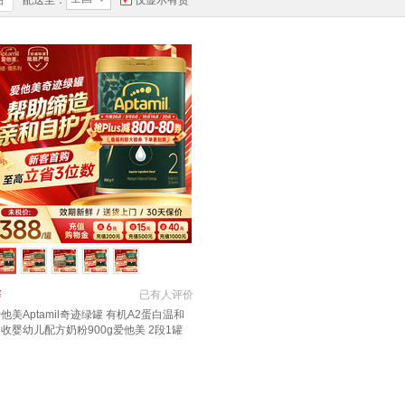
品
配送至：
仅显示有货
￥
已有
人评价
他美Aptamil奇迹绿罐 有机A2蛋白温和
收婴幼儿配方奶粉900g爱他美 2段1罐
24小时速发 0元试喝】 晒图种草返50元