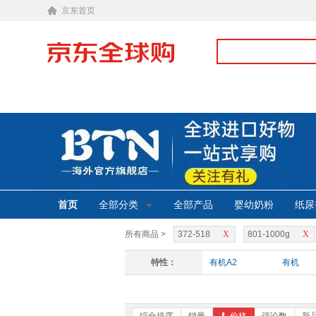
京东首页
首页
全部分类
全部产品
婴幼奶粉
纸尿
所有商品 >
372-518
X
801-1000g
X
特性：
有机A2
有机