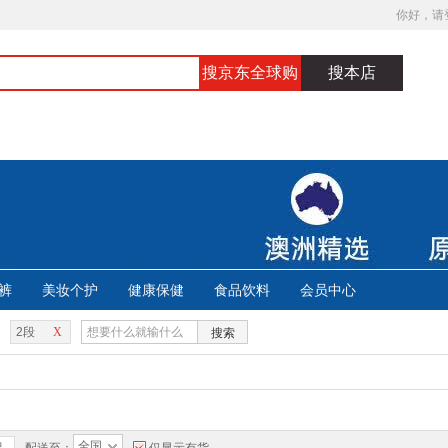
你好，请
搜京东全球购
搜本店
裤
美妆个护
健康保健
食品饮料
会员中心
2段
X
搜索
全国