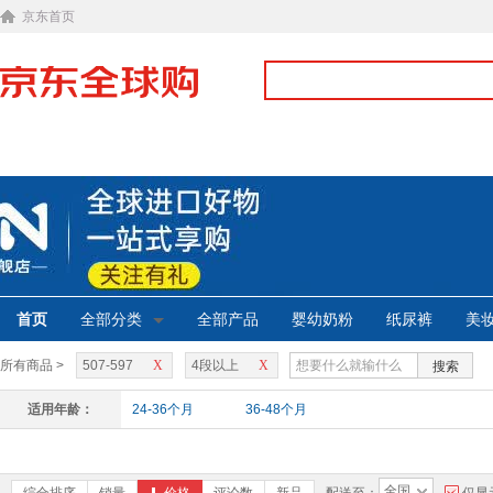
京东首页
首页
全部分类
全部产品
婴幼奶粉
纸尿裤
美
所有商品 >
507-597
X
4段以上
X
搜索
适用年龄：
24-36个月
36-48个月
全国