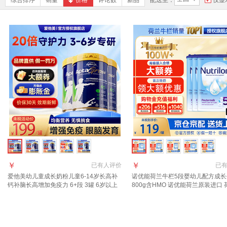
综合排序
销量
价格
评论数
新品
配送至：
仅显
￥
￥
已有
人评价
已
爱他美幼儿童成长奶粉儿童6-14岁长高补
诺优能荷兰牛栏5段婴幼儿配方成长
钙补脑长高增加免疫力 6+段 3罐 6岁以上
800g含HMO 诺优能荷兰原装进口
抓住成长关键期
栏5段4罐【24-36个月】 4罐