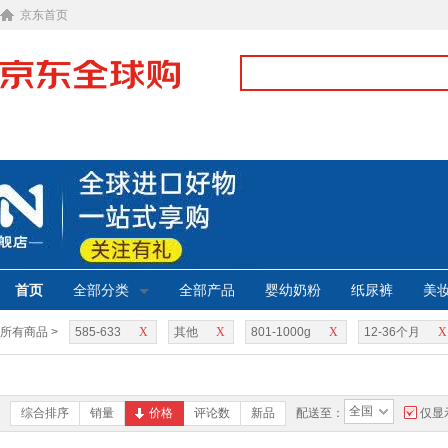
京东首页
首页
全部分类
全部产品
婴幼奶粉
纸尿裤
美
所有商品 >
585-633
X
其他
X
801-1000g
X
12-36个月
X
全国
综合排序
销量
价格
评论数
新品
配送至：
仅显