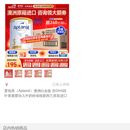
￥
已有
人评价
爱他美（Aptamil）澳洲白金版 含DHA段
叶黄素婴幼儿牛奶粉保税新西兰原装进口
3段 3罐【咨询领大额劵+返现 入群享好
礼】
店内热销商品