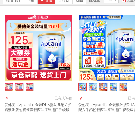
综合排序
销量
价格
评论数
新品
配送至：
仅显
￥
￥
已有
人评价
已
爱他美（Aptamil）金装DHA婴幼儿配方奶
爱他美（Aptamil）金装澳洲版DH
粉澳洲版包税速发新西兰原装进口升级版
配方牛奶粉新西兰原装进口 保税速
3段 (1岁以上)咨询领大额券 6罐
胀金+入群享大额礼】4段6罐 效期至
11月