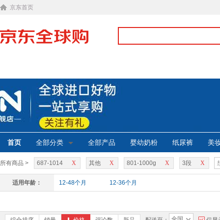
京东首页
首页
全部分类
全部产品
婴幼奶粉
纸尿裤
美
所有商品 >
687-1014
X
其他
X
801-1000g
X
3段
X
适用年龄：
12-48个月
12-36个月
全国