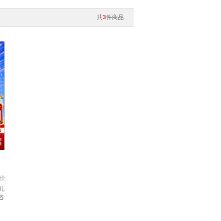
共
3
件商品
价
儿
咨