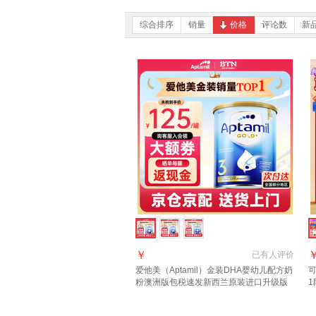
综合排序
销量
价格
评论数
新
￥
已有
人评价
爱他美（Aptamil）金装DHA婴幼儿配方奶
可
粉澳洲版包税速发新西兰原装进口升级版
1
3段 (1岁以上)咨询领大额券 6罐
7