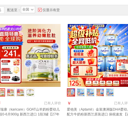
全国
品
配送至：
仅显示有货
￥
￥
已有
人评价
已有
人评
瑞康（karicare）GOAT山羊奶粉婴幼儿
爱他美（Aptamil）金装澳洲版DHA婴幼
段0-6月900g 新西兰进口 1段3罐【27年
配方牛奶粉新西兰原装进口 保税速发 【
月到期】
询领大额券 享全网底价】3段6罐