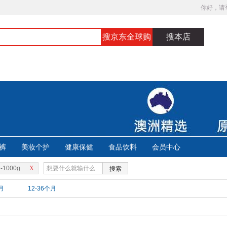
你好，请
搜京东全球购
搜本店
裤
美妆个护
健康保健
食品饮料
会员中心
-1000g
X
搜索
月
12-36个月