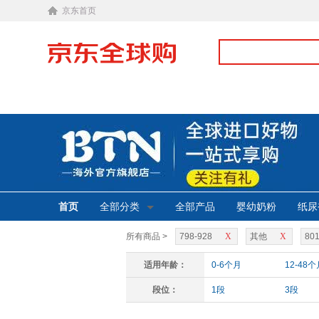
京东首页
首页
全部分类
全部产品
婴幼奶粉
纸尿
所有商品 >
798-928
X
其他
X
801
适用年龄：
0-6个月
12-48个
段位：
1段
3段