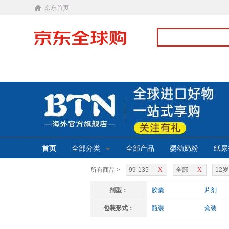
京东首页
首页
全部分类
全部产品
婴幼奶粉
纸尿
所有商品 >
99-135
X
全部
X
12
剂型：
胶囊
片剂
包装形式：
瓶装
盒装