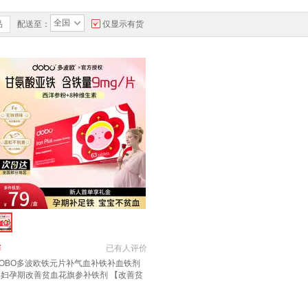
全国
品
配送至：
仅显示有货
￥
已有
人评价
DOBO多波欧铁元片补气血补铁补血铁剂
孕妇孕期改善贫血花旗参补铁剂 【改善贫
】DOBO铁元片补铁 63片*1盒