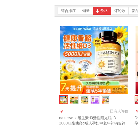
综合排序
销量
价格
评论数
新
￥
已有
人评价
naturewise维生素d3活性阳光瓶d3
2000IU维他命d成人孕妇中老年补钙促钙
吸收 【5000IU】羟基d<20ng 90粒*1瓶
血