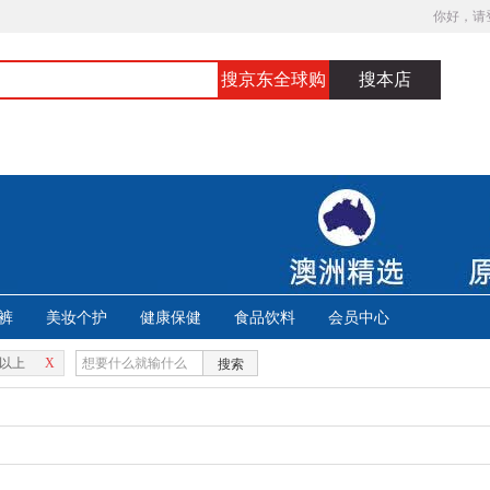
你好，请
搜京东全球购
搜本店
裤
美妆个护
健康保健
食品饮料
会员中心
岁以上
X
搜索