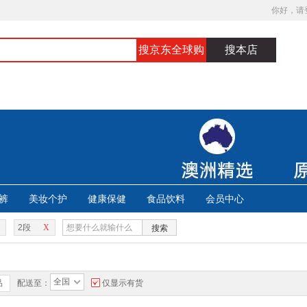
你好，请
搜京东全球购
搜本店
裤
美妆个护
健康保健
食品饮料
会员中心
2段
X
搜索
全国
品
配送至：
仅显示有货