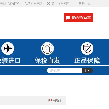
◇
登录
我的订单
我的京东国际
关注京东国际
帮助中心
我的购物车
共
1
件商品