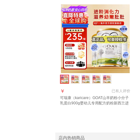
￥
已有
人评价
可瑞康（karicare）GOAT山羊奶粉小分子
乳蛋白900g婴幼儿专用配方奶粉新西兰进
口 2段3罐【27年10月到期】
店内热销商品