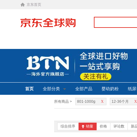
京东首页
首页
全部分类
全部产品
婴幼奶粉
纸尿
所有商品 >
801-1000g
X
12-36个月
X
综合排序
销量
价格
评论数
新