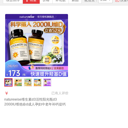
综合排序
销量
价格
评论数
新品
配送至：
仅显
￥
已有
人评价
naturewise维生素d3活性阳光瓶d3
2000IU维他命d成人孕妇中老年补钙促钙
吸收 【2瓶装立省42】2000IU 360粒*2瓶