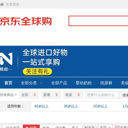
京东首页
首页
全部分类
全部产品
婴幼奶粉
纸尿裤
美
所有商品 >
全部
X
胶囊
X
瓶装
X
搜
适用年龄：
40岁以上
30岁以上
20岁以上
1
全国