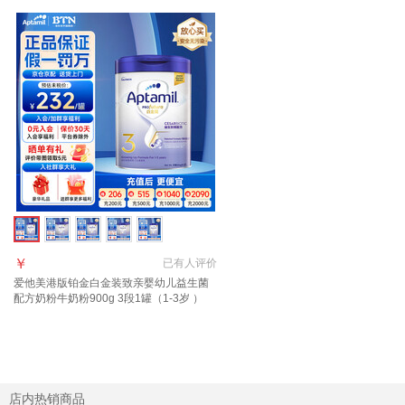
￥
已有
人评价
爱他美港版铂金白金装致亲婴幼儿益生菌
配方奶粉牛奶粉900g 3段1罐（1-3岁 ）
【效期27年6月】
店内热销商品