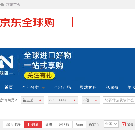
京东首页
首页
全部分类
全部产品
婴幼奶粉
纸尿裤
美
所有商品 >
益生菌
X
801-1000g
X
3段
X
全国
综合排序
销量
价格
评论数
新品
配送至：
仅显