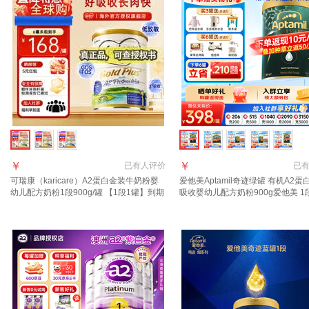
￥
￥
已有
人评价
已
可瑞康（karicare）A2蛋白金装牛奶粉婴
爱他美Aptamil奇迹绿罐 有机A2蛋
幼儿配方奶粉1段900g/罐 【1段1罐】到期
吸收婴幼儿配方奶粉900g爱他美 1
27年7月
【24小时速发 0元试喝】 晒图种草