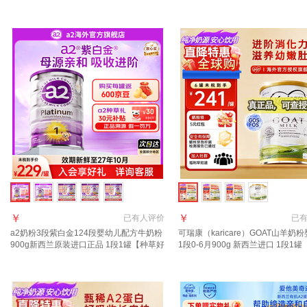
进口 【咨询领大额券】1段1罐(0-6月)
西兰 1段 800g 1罐 【效期至27年7
￥
￥
已有
人评价
已
a2奶粉3段紫白金124段婴幼儿配方牛奶粉
可瑞康（karicare）GOAT山羊奶
900g新西兰原装进口正品 1段1罐【种草好
1段0-6月900g 新西兰进口 1段1罐 
礼+返京豆】
7月到期】