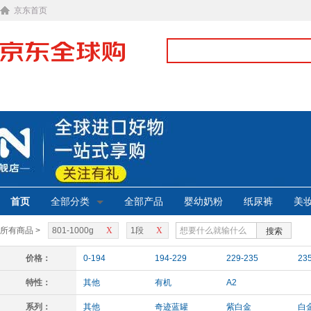
京东首页
首页
全部分类
全部产品
婴幼奶粉
纸尿裤
美
所有商品 >
801-1000g
X
1段
X
搜索
价格：
0-194
194-229
229-235
23
特性：
其他
有机
A2
系列：
其他
奇迹蓝罐
紫白金
白