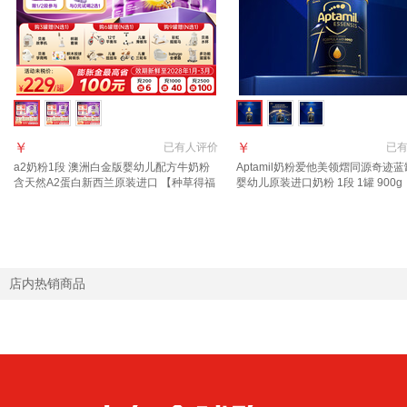
￥
￥
已有
人评价
已
a2奶粉1段 澳洲白金版婴幼儿配方牛奶粉
Aptamil奶粉爱他美领熠同源奇迹蓝
含天然A2蛋白新西兰原装进口 【种草得福
婴幼儿原装进口奶粉 1段 1罐 900g
利 2选1】1段3罐
页领券下单】 效期至2027.11
店内热销商品