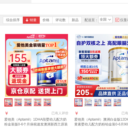
全国
综合排序
销量
价格
评论数
新品
配送至：
仅显
￥
￥
已有
人评价
已
爱他美（Aptamil）1DHA段婴幼儿配方奶
爱他美（Aptamil）澳洲白金版12D
粉金装版0-6个月保税速发澳洲新西兰原装
黄素婴幼儿配方奶粉铂金装0-6月90