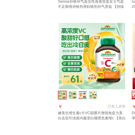
Swisse补铁补气血女性改善贫血女士气血
n
不足斯维诗铁剂孕妇铁剂补气养血 【持续
2
调理 好气色 】到手109/瓶 30粒*2瓶 补铁
吸
片
粒
￥
已有
人评价
健美生维生素c片VC咀嚼片增强免疫力美
白去痘印淡斑内服变白褪黑色素维c 【美白
去黄淡斑】橙味VC片 120片*1瓶
血