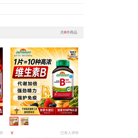
共
8
件商品
￥
价
已有
人评价