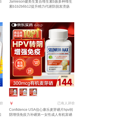
妇
Jamieson健美生复合维生素b族多种维生
素b1b2b6b12提升精力代谢防脱发溃疡
【免疫提升/精力续航/代谢提升/口腔健康】
60片*1瓶
￥
价
已有
人评价
Confidence USA信心康乐麦芽硒片hpv转
口
阴增强免疫力补硒第一女性成人有机富硒
片 【一瓶尝鲜装】私密困扰 90粒*1瓶