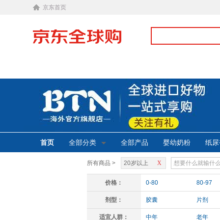
京东首页
首页
全部分类
全部产品
婴幼奶粉
纸尿
所有商品 >
20岁以上
X
价格：
0-80
80-97
剂型：
胶囊
片剂
适宜人群：
中年
老年