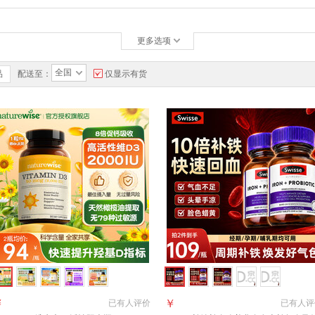
更多选项
全国
品
配送至：
仅显示有货
￥
￥
已有
人评价
已有
人评