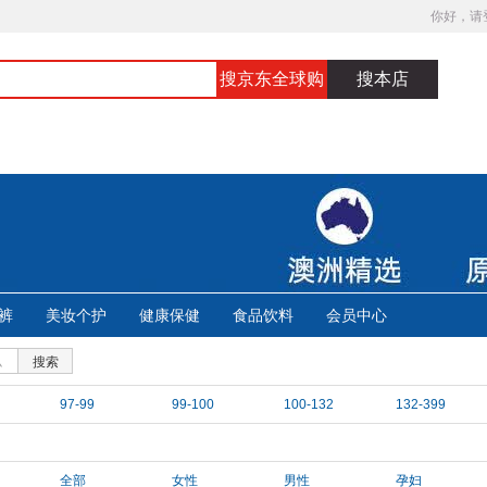
你好，请
搜京东全球购
搜本店
裤
美妆个护
健康保健
食品饮料
会员中心
搜索
97-99
99-100
100-132
132-399
全部
女性
男性
孕妇