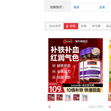
包装形式：
瓶装
盒装
综合排序
销量
价格
评论数
新
￥
已有
人评价