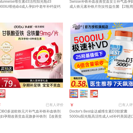
aturewise维生素d3活性阳光瓶d3
Swisse补铁补血改善贫血女士补气血孕
000IU维他命d成人孕妇中老年补钙促钙
成人铁元素补铁片剂女性益生菌 【2瓶周
收 【2000IU】大众摄入量 日常补充 90
期装 到手109/瓶】补铁片 30粒*2瓶
*1瓶
￥
￥
已有
人评价
已有
人评
DOBO多波欧铁元片补气血补铁补血铁剂
Doctor's Best金达威维生素D3软胶囊
孕妇孕期改善贫血花旗参补铁剂 【改善贫
5000iu阳光瓶高活性成人vd补钙美国进
】DOBO铁元片补铁 63片*1盒
【阳光VD5000iu】180粒/瓶