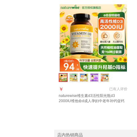
￥
已有
人评价
naturewise维生素d3活性阳光瓶d3
2000IU维他命d成人孕妇中老年补钙促钙
吸收 【2000IU】大众摄入量 日常补充 90
粒*1瓶
店内热销商品