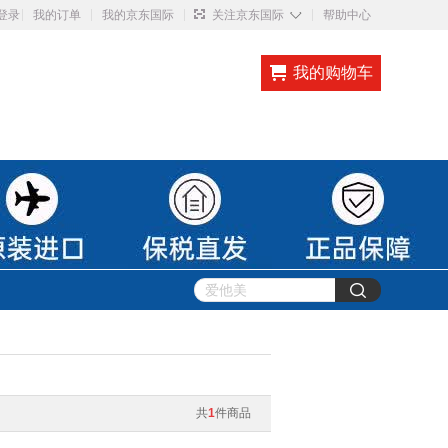
◇
登录
我的订单
我的京东国际
关注京东国际
帮助中心
我的购物车
共
1
件商品