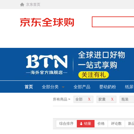
京东首页
首页
全部分类
全部产品
婴幼奶粉
纸尿
所有商品 >
全部
X
胶囊
X
瓶装
综合排序
销量
价格
评论数
新