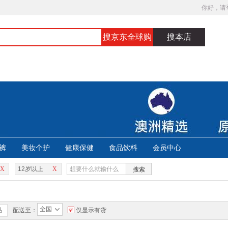
你好，请
搜京东全球购
搜本店
裤
美妆个护
健康保健
食品饮料
会员中心
X
12岁以上
X
搜索
全国
品
配送至：
仅显示有货